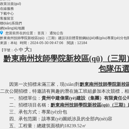
政策法規(guī)
在線服務
下載中心
客服留言
聯(lián)系我們
網(wǎng)站地圖
您當前所在的位置：
首頁
〉
通知公告
黔東南州技師學院新校區(qū)（三期）建設項目體育館鋼結(jié)構(gòu)專業(yè)
來源：本站 時間：2024-05-30 09:47:06 閱讀：12184
大
中
小
【字號：
】
黔東南州技師學院新校區(qū)（三期）建
包隊伍
因第一次招標未滿三家
，現(xiàn)對
黔東南州技師學院新校區(q
二次
公開招標，特邀請有興趣的潛在
施工班組
參加本次競標，相
一、招標單位：
貴州中建偉業(yè)建設（集團）有限責任公
二、招標項目名稱：
黔東南州技師學院新校區(qū)（三期）建設
三、承包方式：
專業(yè)分包
四、承包范圍：
該專業(yè)圖紙涉及的全部內(nèi)容
五、工程量：
總建筑面積
約
18239.52㎡