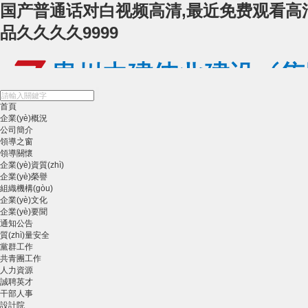
国产普通话对白视频高清,最近免费观看高
品久久久久9999
首頁
企業(yè)概況
公司簡介
領導之窗
領導關懷
企業(yè)資質(zhì)
企業(yè)榮譽
組織機構(gòu)
企業(yè)文化
企業(yè)要聞
通知公告
質(zhì)量安全
黨群工作
共青團工作
人力資源
誠聘英才
干部人事
設計院