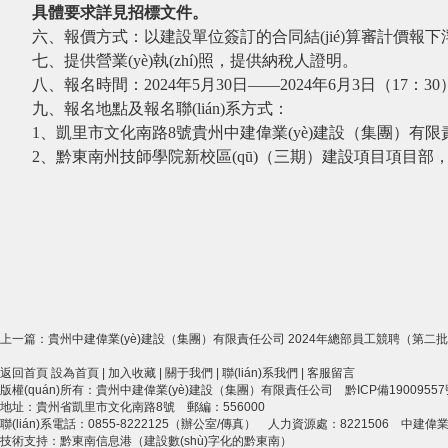
具體要求詳見招標文件。
六、
報價方式：
以建設單位簽訂的合同結(jié)算審計價報下
七、提供營業(yè)執(zhí)照，提供納稅人證明。
八、報名時間：
202
4
年
5
月
30
日
——
2024年6
月
3
日（
17：30
九、報名地點及報名聯(lián)系方式：
1、凱里市文化南路8號貴州中建偉業(yè)建設（集團）有限責任公司辦
2、
黔東南州技師學院新校區(qū)（三期）建設項目
項目部

上一篇：
貴州中建偉業(yè)建設（集團）有限責任公司 2024年總部員工競聘（第二
返回首頁
設為首頁
|
加入收藏
|
關于我們
|
聯(lián)系我們
|
客服留言
版權(quán)所有：貴州中建偉業(yè)建設（集團）有限責任公司
黔ICP備19009557
地址：貴州省凱里市文化南路8號 郵編：556000
聯(lián)系電話：0855-8222125（辦公室/傳真） 人力資源處：8221506 中建偉業(
技術支持：
黔東南信息港（建設數(shù)字化的黔東南）