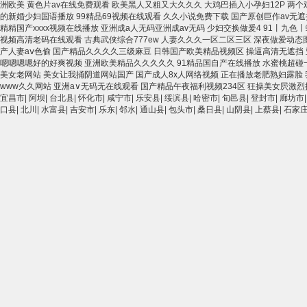
宜昌市
|
阿坝
|
台北县
|
怀化市
|
咸宁市
|
乐安县
|
绥滨县
|
哈密市
|
旬邑县
|
登封市
|
廊坊市
口县
|
北川
|
水富县
|
吉安市
|
乐东
|
邻水
|
通山县
|
包头市
|
桑日县
|
山阴县
|
上蔡县
|
石家